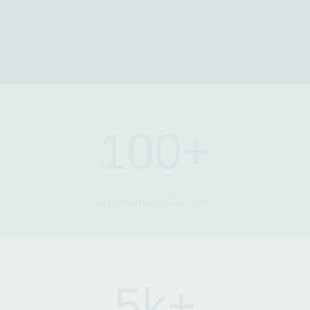
Jahre Marktkompetenz
100+
Markenartikel im Sortiment
5k+